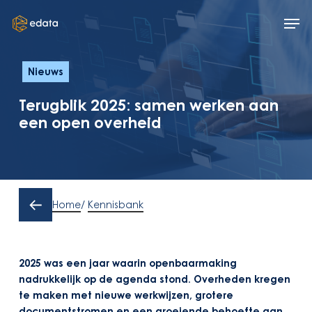
Skip
Men
to
main
content
Nieuws
Terugblik 2025: samen werken aan
een open overheid
Home
/
Kennisbank
2025 was een jaar waarin openbaarmaking
nadrukkelijk op de agenda stond. Overheden kregen
te maken met nieuwe werkwijzen, grotere
documentstromen en een groeiende behoefte aan