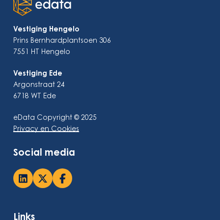
versterken
naar
de
publicatie
Vestiging Hengelo
Woo-
Prins Bernhardplantsoen 306
keten
7551 HT Hengelo
Vestiging Ede
Argonstraat 24
6718 WT Ede
eData Copyright © 2025
Privacy en Cookies
Social media
Links