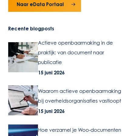
Naar eData Portaal
Recente blogposts
Actieve
Actieve openbaarmaking in de
Actieve
openbaarmaking
praktijk: van document naar
openbaarmaking
in
in
publicatie
de
de
praktijk:
15 juni 2026
praktijk:
van
van
document
document
Waarom
Waarom
naar
Waarom actieve openbaarmaking
naar
actieve
actieve
publicatie
bij overheidsorganisaties vastloopt
publicatie
openbaarmaking
openbaarmaking
bij
bij
15 juni 2026
overheidsorganisaties
overheidsorganisaties
vastloopt
vastloopt
Hoe
Hoe
Hoe verzamel je Woo-documenten
verzamel
verzamel