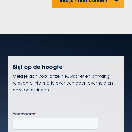
Bekijk meer content
BCT
de
en
praktijk:
MY-
van
LEX
document
versterken
naar
de
publicatie
Woo-
keten
Blijf op de hoogte
Meld je aan voor onze nieuwsbrief en ontvang
relevante informatie over een open overheid en
onze oplossingen.