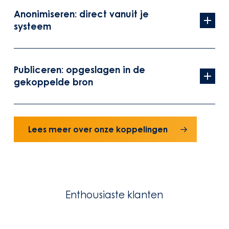
Anonimiseren: direct vanuit je
systeem
Bespaar tijd door direct vanuit je eigen systeem
documenten te anonimiseren. Met meer dan 10
Publiceren: opgeslagen in de
integraties is er altijd wel een koppeling met jouw
gekoppelde bron
systeem.
Publiceer efficiënt en zorg voor enkelvoudige opslag
met meervoudig gebruik. Met oog voor de principes
Lees meer over onze koppelingen
van de Common Ground en archivering maak je jouw
informatie betrouwbaar toegankelijk.
Enthousiaste klanten