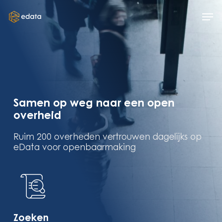
Skip
Men
to
main
content
Samen op weg naar een open
overheid
Ruim 200 overheden vertrouwen dagelijks op
eData voor openbaarmaking
Zoeken