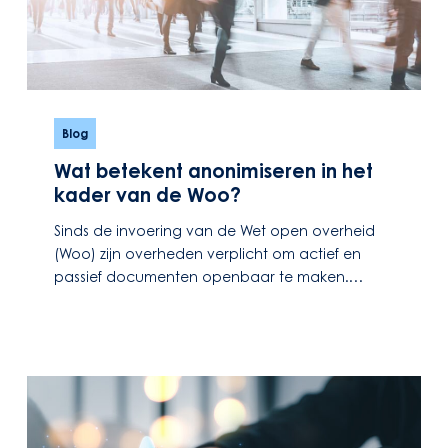
Wat
betekent
Blog
anonimiseren
Wat betekent anonimiseren in het
in
kader van de Woo?
het
kader
Sinds de invoering van de Wet open overheid
van
(Woo) zijn overheden verplicht om actief en
de
passief documenten openbaar te maken.…
Woo?