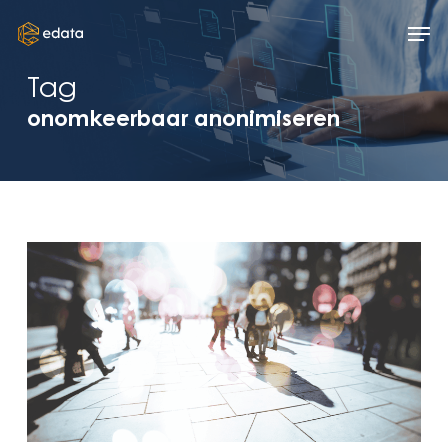
Skip
Men
to
main
Tag
content
onomkeerbaar anonimiseren