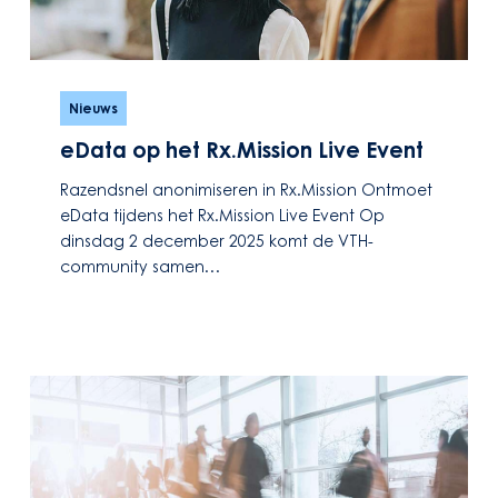
eData
op
Nieuws
het
eData op het Rx.Mission Live Event
Rx.Mission
Live
Razendsnel anonimiseren in Rx.Mission Ontmoet
Event
eData tijdens het Rx.Mission Live Event Op
dinsdag 2 december 2025 komt de VTH-
community samen…