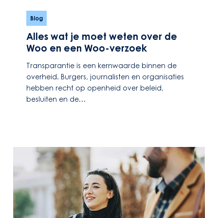
Alles
wat
Blog
je
Alles wat je moet weten over de
moet
Woo en een Woo-verzoek
weten
over
Transparantie is een kernwaarde binnen de
de
overheid. Burgers, journalisten en organisaties
Woo
hebben recht op openheid over beleid,
en
besluiten en de…
een
Woo-
verzoek