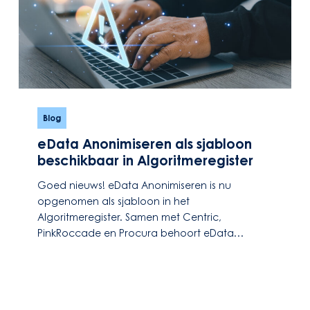
eData
Anonimiseren
Blog
als
eData Anonimiseren als sjabloon
sjabloon
beschikbaar in Algoritmeregister
beschikbaar
in
Goed nieuws! eData Anonimiseren is nu
Algoritmeregister
opgenomen als sjabloon in het
Algoritmeregister. Samen met Centric,
PinkRoccade en Procura behoort eData…