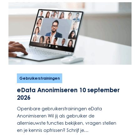
eData
Anonimiseren
Gebruikerstrainingen
10
eData Anonimiseren 10 september
september
2026
2026
Openbare gebruikerstrainingen eData
Anonimiseren Wil jij als gebruiker de
allernieuwste functies bekijken, vragen stellen
en je kennis opfrissen? Schrijf je…