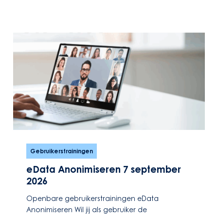
eData
Anonimiseren
Gebruikerstrainingen
7
eData Anonimiseren 7 september
september
2026
2026
Openbare gebruikerstrainingen eData
Anonimiseren Wil jij als gebruiker de