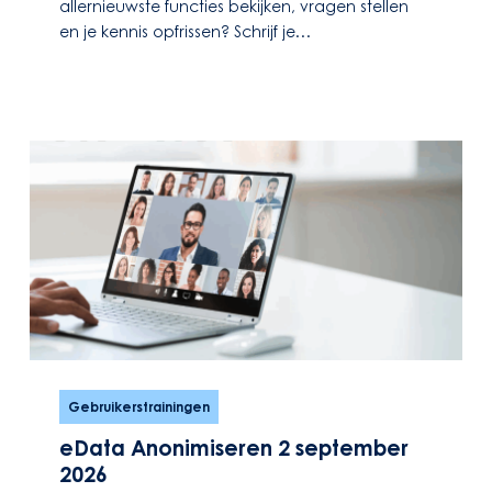
allernieuwste functies bekijken, vragen stellen
en je kennis opfrissen? Schrijf je…
eData
Anonimiseren
Gebruikerstrainingen
2
eData Anonimiseren 2 september
september
2026
2026