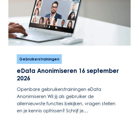
eData
Anonimiseren
Gebruikerstrainingen
16
eData Anonimiseren 16 september
september
2026
2026
Openbare gebruikerstrainingen eData
Anonimiseren Wil jij als gebruiker de
allernieuwste functies bekijken, vragen stellen
en je kennis opfrissen? Schrijf je…