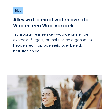
Alles
wat
Blog
je
Alles wat je moet weten over de
moet
Woo en een Woo-verzoek
weten
over
Transparantie is een kernwaarde binnen de
de
overheid. Burgers, journalisten en organisaties
Woo
hebben recht op openheid over beleid,
en
besluiten en de…
een
Woo-
verzoek