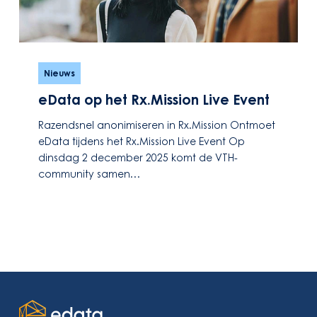
eData
op
Nieuws
het
eData op het Rx.Mission Live Event
Rx.Mission
Live
Razendsnel anonimiseren in Rx.Mission Ontmoet
Event
eData tijdens het Rx.Mission Live Event Op
dinsdag 2 december 2025 komt de VTH-
community samen…