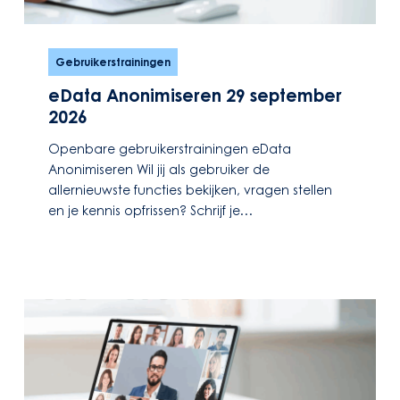
eData
Anonimiseren
Gebruikerstrainingen
29
eData Anonimiseren 29 september
september
2026
2026
Openbare gebruikerstrainingen eData
Anonimiseren Wil jij als gebruiker de
allernieuwste functies bekijken, vragen stellen
en je kennis opfrissen? Schrijf je…