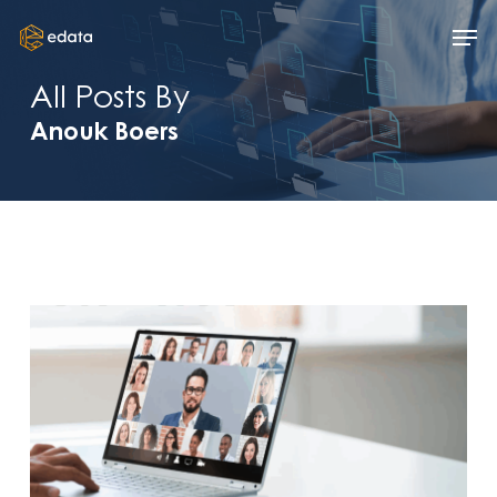
Skip
Men
to
main
All Posts By
content
Anouk Boers