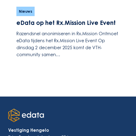
eData
op
Nieuws
het
eData op het Rx.Mission Live Event
Rx.Mission
Live
Razendsnel anonimiseren in Rx.Mission Ontmoet
Event
eData tijdens het Rx.Mission Live Event Op
dinsdag 2 december 2025 komt de VTH-
community samen…
Vestiging Hengelo