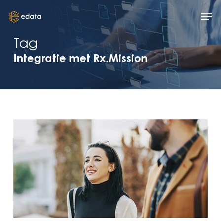
Skip
Men
to
main
Tag
content
Integratie met Rx.Mission