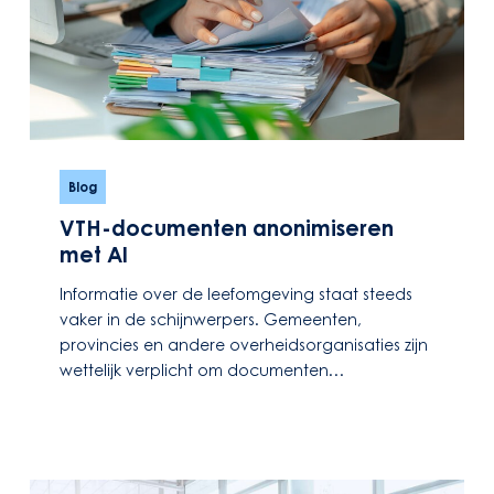
VTH-
documenten
Blog
anonimiseren
VTH-documenten anonimiseren
met
met AI
AI
Informatie over de leefomgeving staat steeds
vaker in de schijnwerpers. Gemeenten,
provincies en andere overheidsorganisaties zijn
wettelijk verplicht om documenten…