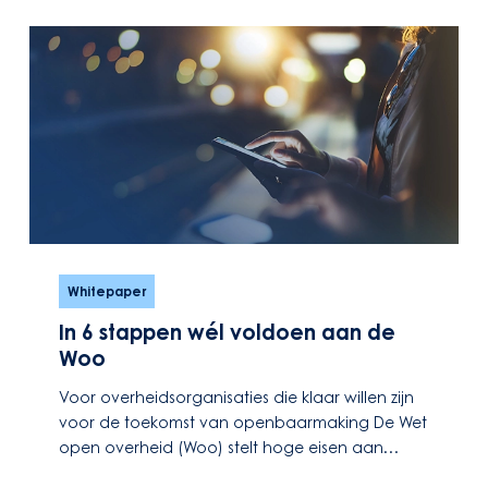
In
6
Whitepaper
stappen
In 6 stappen wél voldoen aan de
wél
Woo
voldoen
aan
Voor overheidsorganisaties die klaar willen zijn
de
voor de toekomst van openbaarmaking De Wet
Woo
open overheid (Woo) stelt hoge eisen aan…