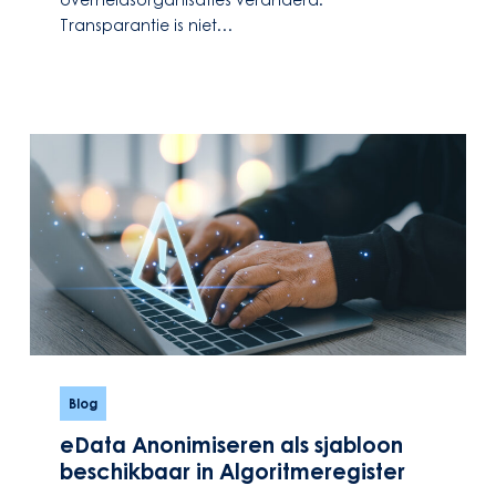
Transparantie is niet…
eData
Anonimiseren
Blog
als
eData Anonimiseren als sjabloon
sjabloon
beschikbaar in Algoritmeregister
beschikbaar
in