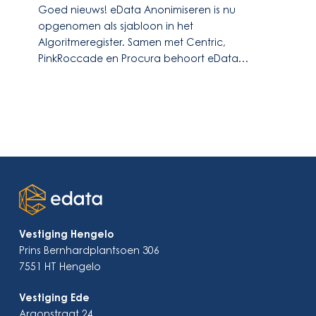
Goed nieuws! eData Anonimiseren is nu
Algoritmeregister
opgenomen als sjabloon in het
Algoritmeregister. Samen met Centric,
PinkRoccade en Procura behoort eData…
Vestiging Hengelo
Prins Bernhardplantsoen 306
7551 HT Hengelo
Vestiging Ede
Argonstraat 24