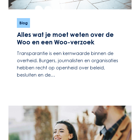
Alles
wat
Blog
je
Alles wat je moet weten over de
moet
Woo en een Woo-verzoek
weten
over
Transparantie is een kernwaarde binnen de
de
overheid. Burgers, journalisten en organisaties
Woo
hebben recht op openheid over beleid,
en
besluiten en de…
een
Woo-
verzoek