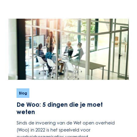
De
Woo:
Blog
5
De Woo: 5 dingen die je moet
dingen
weten
die
je
Sinds de invoering van de Wet open overheid
moet
(Woo) in 2022 is het speelveld voor
weten
overheidsorganisaties veranderd.