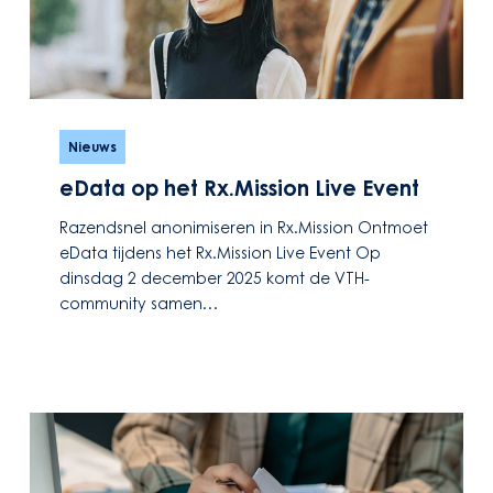
eData
op
Nieuws
het
eData op het Rx.Mission Live Event
Rx.Mission
Live
Razendsnel anonimiseren in Rx.Mission Ontmoet
Event
eData tijdens het Rx.Mission Live Event Op
dinsdag 2 december 2025 komt de VTH-
community samen…