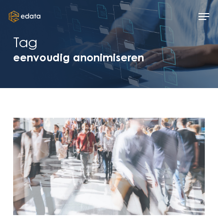
Skip
Men
to
main
Tag
content
eenvoudig anonimiseren