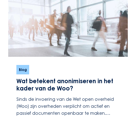
Wat
betekent
Blog
anonimiseren
Wat betekent anonimiseren in het
in
kader van de Woo?
het
kader
Sinds de invoering van de Wet open overheid
van
(Woo) zijn overheden verplicht om actief en
de
passief documenten openbaar te maken.…
Woo?