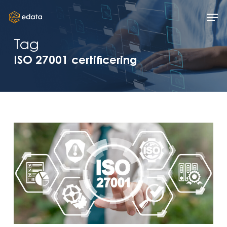
Skip
Men
to
main
Tag
content
ISO 27001 certificering