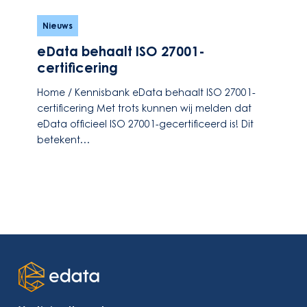
eData
behaalt
Nieuws
ISO
eData behaalt ISO 27001-
27001-
certificering
certificering
Home / Kennisbank eData behaalt ISO 27001-
certificering Met trots kunnen wij melden dat
eData officieel ISO 27001-gecertificeerd is! Dit
betekent…